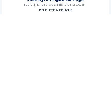
SOCIO | IMPUESTOS & SERVICIOS LEGALES
DELOITTE & TOUCHE
Comisario 2025–2027
John Luis Hidalgo Tacuri
DIRECTOR
TAXCORPORATE