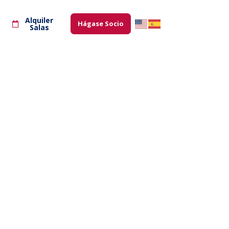
Alquiler
Hágase Socio
Salas
 y