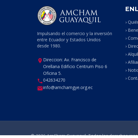
ENL
› Qui
› Bene
Impulsando el comercio y la inversión
› Come
entre Ecuador y Estados Unidos
desde 1980.
› Dire
› Alqu
Direccion: Av. Francisco de
› Afili
Orellana Edificio Centrum Piso 6
› Noti
Oficina 5.
› Cont
042634270
info@amchamgye.org.ec
© 2026 AmCham Guayaquil. Todos los derechos rese