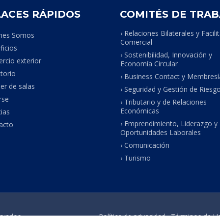
ACES RÁPIDOS
COMITÉS DE TRA
› Relaciones Bilaterales y Facili
énes Somos
Comercial
ficios
› Sostenibilidad, Innovación y
rcio exterior
Economía Circular
ctorio
› Business Contact y Membresí
iler de salas
› Seguridad y Gestión de Riesg
arse
› Tributario y de Relaciones
Económicas
cias
› Emprendimiento, Liderazgo y
acto
Oportunidades Laborales
› Comunicación
› Turismo
rvados.
Política de privacidad
Términos de U