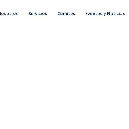
Nosotros
Servicios
Comités
Eventos y Noticias
iones Bilaterales
mercial